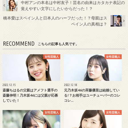
中村アンの本名は中村友子！芸名の由来はカタカナ表記の
覚えやすい文字にしたいからだった！？
橋本愛はスペイン人と日本人のハーフだった！？母親はス
ペイン人の真相は？
RECOMMEND
こちらの記事も人気です。
女性芸能人
女性芸能人
2022.12.15
2022.12.18
斎藤ちはるの父親はアメフト選手の
元乃木坂46の斉藤優里は結婚してい
斎藤伸明！乃木坂46には父親が応募
る!？お相手はユーチューバーのコレ
していた！
コレ…
女性芸能人
女性芸能人