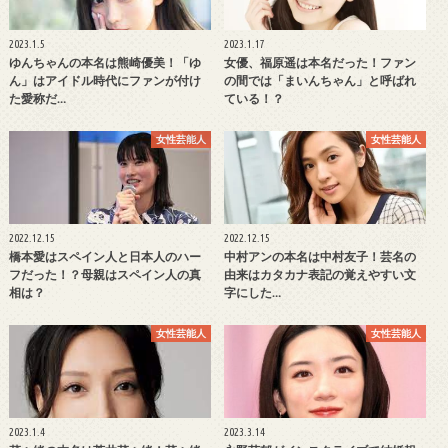
2023.1.5
2023.1.17
ゆんちゃんの本名は熊崎優美！「ゆ
女優、福原遥は本名だった！ファン
ん」はアイドル時代にファンが付け
の間では「まいんちゃん」と呼ばれ
た愛称だ…
ている！？
女性芸能人
女性芸能人
2022.12.15
2022.12.15
橋本愛はスペイン人と日本人のハー
中村アンの本名は中村友子！芸名の
フだった！？母親はスペイン人の真
由来はカタカナ表記の覚えやすい文
相は？
字にした…
女性芸能人
女性芸能人
2023.1.4
2023.3.14