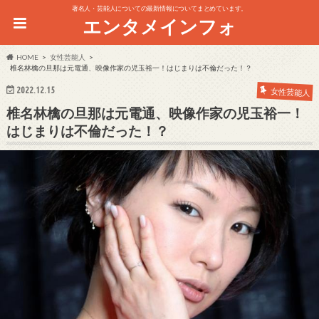
著名人・芸能人についての最新情報についてまとめています。
エンタメインフォ
HOME
女性芸能人
椎名林檎の旦那は元電通、映像作家の児玉裕一！はじまりは不倫だった！？
2022.12.15
女性芸能人
椎名林檎の旦那は元電通、映像作家の児玉裕一！
はじまりは不倫だった！？