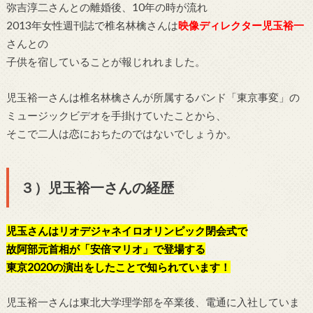
弥吉淳二さんとの離婚後、10年の時が流れ
2013年女性週刊誌で椎名林檎さんは
映像ディレクター児玉裕一
さんとの
子供を宿していることが報じれれました。
児玉裕一さんは椎名林檎さんが所属するバンド「東京事変」の
ミュージックビデオを手掛けていたことから、
そこで二人は恋におちたのではないでしょうか。
３）児玉裕一さんの経歴
児玉さんはリオデジャネイロオリンピック閉会式で
故阿部元首相が「安倍マリオ」で登場する
東京2020の演出をしたことで知られています！
児玉裕一さんは東北大学理学部を卒業後、電通に入社していま