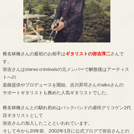
椎名林檎さんの最初のお相手は
ギタリストの弥吉淳二
さんで
す。
弥吉さんはstereo criminalsの元メンバーで解散後はアーティス
トへの
楽曲提供やプロデュースを開始、吉川昇司さんやaikoさんの
サポートギタリストも務めた人気ギタリストでした。
椎名林檎さんとの馴れ初めはバックバンドの虐待グリコゲン2代
目ギタリストとして
弥吉さんの加入したことといわれています。
そして今から20年前、2002年1月に公式ブログで弥吉さんとの