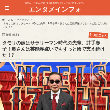
著名人・芸能人についての最新情報についてまとめています。
エンタメインフォ
HOME
男性芸能人
タモリの嫁はサラリーマン時代の先輩、井手春子！奥さんは芸能界嫌いでもずっと陰で支え続
けた！?
2023.01.30
男性芸能人
タモリの嫁はサラリーマン時代の先輩、井手春
子！奥さんは芸能界嫌いでもずっと陰で支え続け
た！?