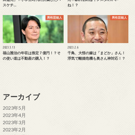
スケチ…
ね！？
男性芸能人
男性芸能人
2023.5.13
2023.2.6
福山雅治の年収は推定７億円！？そ
千鳥、大悟の嫁は「まどか」さん！
の使い道は不動産の購入！？
浮気で離婚危機も奥さん神対応！？
アーカイブ
2023年5月
2023年4月
2023年3月
2023年2月