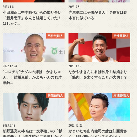
2023.1.8
2023.5.5
小田和正は中学時代からの知り合い
寺尾聰には子供が３人！？長女は鈴
「新井恵子」さんと結婚していた！
木杏に似ている！
はしゃぐ…
男性芸能人
男性芸能人
2022.12.24
2023.3.19
”コロチキ”ナダルの嫁は「かよちゃ
なかやまきんに君は独身！結婚より
ん」！結婚直前、かよちゃんの13才
「筋肉」を太くすることが大切！？
年齢…
男性芸能人
男性芸能人
2023.5.12
2022.12.22
杉野遥亮 の本名は一文字違いの「杉
かまいたち山内健司の嫁は知亜貴さ
田遥亮」！小学生時代に所属したバ
ん！馴れ初めはインスタのいい