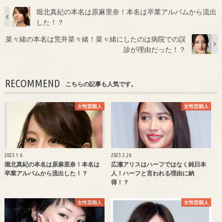
堀北真紀の本名は原麻里奈！本名は卒業アルバムから流出
した！？
菜々緒の本名は荒井菜々緒！菜々緒にしたのは病院での誤
診が理由だった！？
RECOMMEND
こちらの記事も人気です。
女性芸能人
女性芸能人
2023.1.6
2023.2.26
堀北真紀の本名は原麻里奈！本名は
広瀬アリスはハーフではなく純日本
卒業アルバムから流出した！？
人！ハーフと言われる理由に納
得！？
女性芸能人
女性芸能人