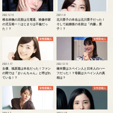
2022.12.15
2023.1.8
椎名林檎の旦那は元電通、映像作家
北川景子の本名は北川景子だった！
の児玉裕一！はじまりは不倫だっ
そして結婚後の名前は「内藤」景
た！？
子！？
女性芸能人
女性芸能人
2023.1.17
2022.12.15
女優、福原遥は本名だった！ファン
橋本愛はスペイン人と日本人のハー
の間では「まいんちゃん」と呼ばれ
フだった！？母親はスペイン人の真
ている！？
相は？
女性芸能人
女性芸能人
2023.5.7
2023.1.10